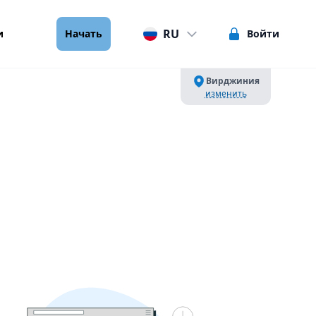
RU
и
Начать
Войти
Вирджиния
изменить