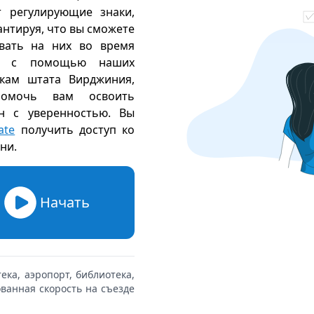
т регулирующие знаки,
антируя, что вы сможете
вать на них во время
есь с помощью наших
кам штата Вирджиния,
помочь вам освоить
н с уверенностью. Вы
ate
получить доступ ко
ени
.
Начать
ка, аэропорт, библиотека,
ованная скорость на съезде