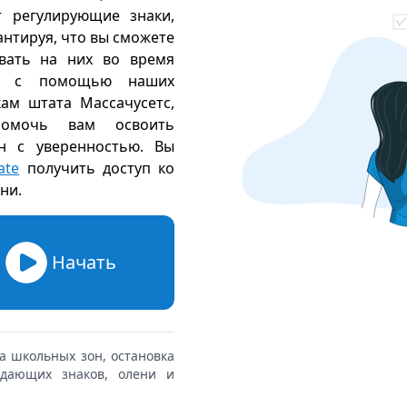
т регулирующие знаки,
антируя, что вы сможете
вать на них во время
есь с помощью наших
ам штата Массачусетс,
помочь вам освоить
н с уверенностью. Вы
ate
получить доступ ко
ени
.
Начать
а школьных зон, остановка
ждающих знаков, олени и