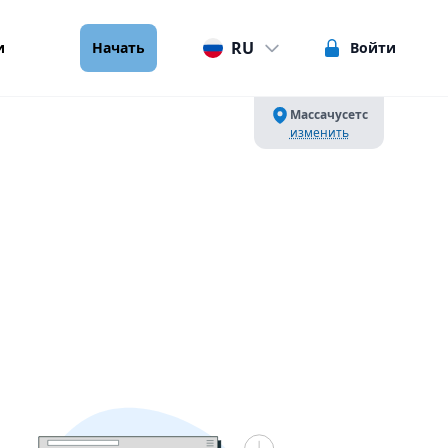
RU
и
Начать
Войти
Массачусетс
изменить