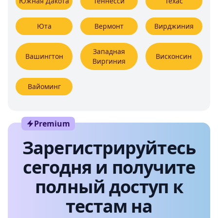
Южная Дакота
Теннесси
Техас
Юта
Вермонт
Вирджиния
Западная
Вашингтон
Висконсин
Виргиния
Вайоминг
Premium
Зарегистрируйтесь
сегодня и получите
полный доступ к
тестам на