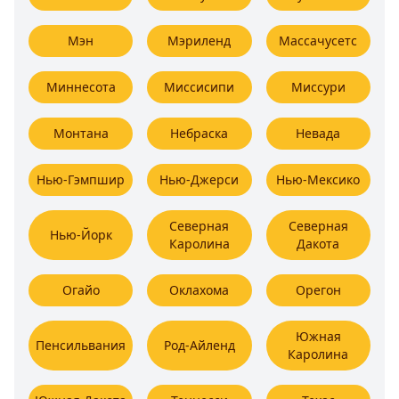
Мэн
Мэриленд
Массачусетс
Миннесота
Миссисипи
Миссури
Монтана
Небраска
Невада
Нью-Гэмпшир
Нью-Джерси
Нью-Мексико
Северная
Северная
Нью-Йорк
Каролина
Дакота
Огайо
Оклахома
Орегон
Южная
Пенсильвания
Род-Айленд
Каролина