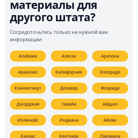
материалы для
другого штата?
Сосредоточьтесь только на нужной вам
информации
Алабама
Аляска
Аризона
Арканзас
Калифорния
Колорадо
Коннектикут
Делавэр
Флорида
Джорджия
Гавайи
Айдахо
Иллинойс
Индиана
Айова
Канзас
Кентукки
Луизиана