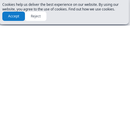
Cookies help us deliver the best experience on our website. By using our
website, you agree to the use of cookies. Find out how we use cookies.
Accept
Reject
РЕСУРСЫ И РУКОВОДСТВА
НАЧАТЬ
Руководства
Тесты на водительские
права
Инструкция
Тест на знание
Часто задаваемые
дорожных знаков
вопросы