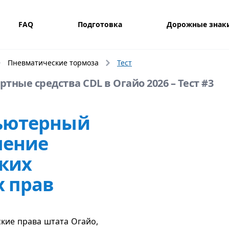
FAQ
Подготовка
Дорожные знак
Пневматические тормоза
Тест
тные средства CDL в Огайо 2026 – Тест #3
пьютерный
чение
ких
х прав
кие права штата Огайо,