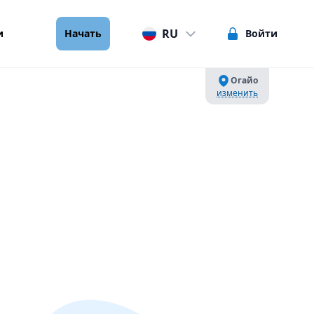
RU
и
Начать
Войти
Огайо
изменить