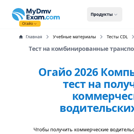
mydmvexam.com
Продукты
Огайо
Главная
Учебные материалы
Тесты CDL
Тест на комбинированные транспор
Огайо 2026 Ком
тест на полу
коммерчес
водительски
Чтобы получить коммерческие водительс