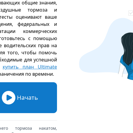
тывающих общие знания,
воздушные тормоза и
тесты оценивают ваше
ения, федеральных и
атации коммерческих
дготовьтесь с помощью
е водительских прав на
для того, чтобы помочь
обходимые для успешной
купить план Ultimate
граничения по времени
.
Начать
чего тормоза накатом,