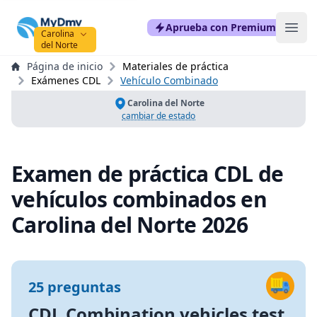
mydmvexam.com
Aprueba con Premium
Ope
Carolina
del Norte
Página de inicio
Materiales de práctica
Exámenes CDL
Vehículo Combinado
Carolina del Norte
cambiar de estado
Examen de práctica CDL de
vehículos combinados en
Carolina del Norte 2026
25 preguntas
CDL Combination vehicles test