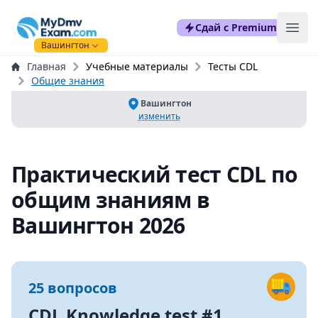
mydmvexam.com
Сдай с Premium
Ope
Вашингтон
Главная
Учебные материалы
Тесты CDL
Общие знания
Вашингтон
изменить
Практический тест CDL по
общим знаниям в
Вашингтон 2026
25 вопросов
CDL Knowledge test #1