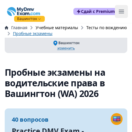
mydmvexam.com
Сдай с Premium
Ope
Вашингтон
Главная
Учебные материалы
Тесты по вождению
Пробные экзамены
Вашингтон
изменить
Пробные экзамены на
водительские права в
Вашингтон (WA) 2026
40 вопросов
Practice DMV Exam -