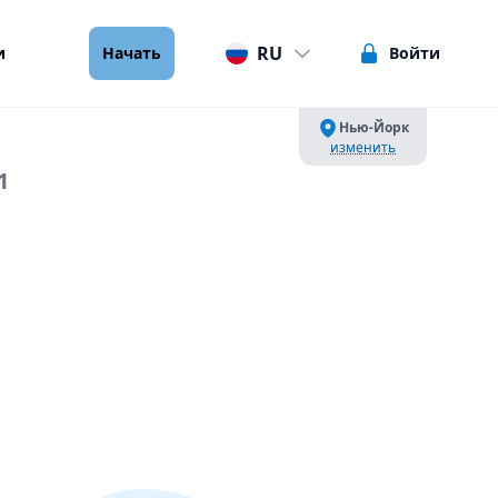
RU
и
Начать
Войти
Нью-Йорк
изменить
1