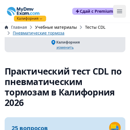
mydmvexam.com
Сдай с Premium
Ope
Калифорния
Главная
Учебные материалы
Тесты CDL
Пневматические тормоза
Калифорния
изменить
Практический тест CDL по
пневматическим
тормозам в Калифорния
2026
25 вопросов