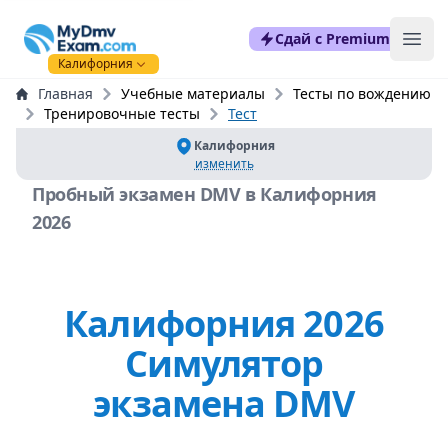
mydmvexam.com
Сдай с Premium
Ope
Калифорния
Главная
Учебные материалы
Тесты по вождению
Тренировочные тесты
Тест
Калифорния
изменить
Пробный экзамен DMV в Калифорния
2026
Калифорния 2026
Симулятор
экзамена DMV