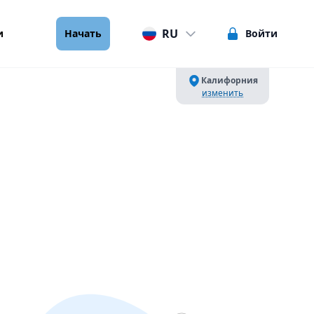
RU
и
Начать
Войти
Калифорния
изменить