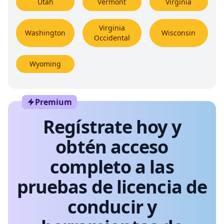
Utah
Vermont
Virginia
Virginia
Washington
Wisconsin
Occidental
Wyoming
Premium
Regístrate hoy y
obtén acceso
completo a las
pruebas de licencia de
conducir y