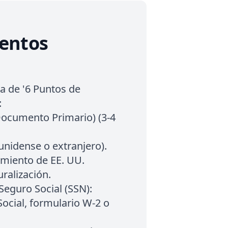
entos
ma de '6 Puntos de
:
Documento Primario) (3-4
nidense o extranjero).
imiento de EE. UU.
uralización.
eguro Social (SSN):
Social, formulario W-2 o